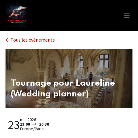
Se rendre au contenu
Tous les événements
Tournage pour Laureline
(Wedding planner)
mai 2026
23
13:00
20:30
Europe/Paris